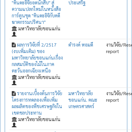
"คินดะอิจิยอดนักสืบ" สู่
ประเสริฐ
ความแปลกใหม่ในหนังสือ
การ์ตูนชุด "คินดะอิจิกับคดี
ฆาตกรรมปริศนา"
มหาวิทยาลัยขอนแก่น
ผลการวิจัยที่ 2/2517
ดำรงค์ หอมดี
งานวิจัย/Res
(งบเพิ่มเติม) ของ
report
มหาวิทยาลัยขอนแก่นเรื่อง
กลสมบัติของไม้ในภาค
ตะวันออกเฉียงเหนือ
มหาวิทยาลัยขอนแก่น
รายงานเบื้องต้นการวิจัย
มหาวิทยาลัย
งานวิจัย/Res
โครงการทดลองเพื่อเพิ่ม
ขอนแก่น. คณะ
report
ผลผลิตของพืชเศรษฐกิจใน
เกษตรศาสตร์
เขตชลประทาน
มหาวิทยาลัยขอนแก่น