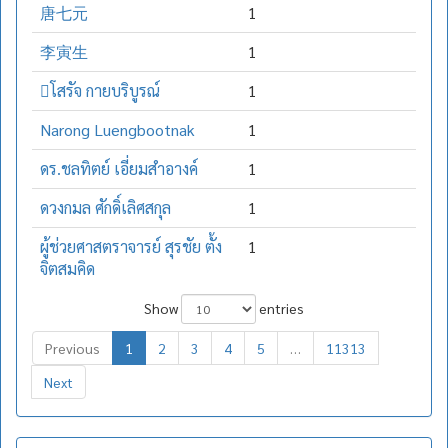
唐七元
1
李寅生
1
โสรัจ กายบริบูรณ์
1
Narong Luengbootnak
1
ดร.ชลทิตย์ เอี่ยมสำอางค์
1
ดวงกมล ศักดิ์เลิศสกุล
1
ผู้ช่วยศาสตราจารย์ สุรชัย ตั้ง
1
จิตสมคิด
Show
entries
Previous
1
2
3
4
5
…
11313
Next