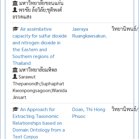
มหาวิทยาลัยขอนแก่น
พรชัย ล้อวิลัย;ชุติพงศ์
อรรคแสง
Air assimilative
Jaeraya
วิทยานิพนธ์/
capacity for sulfur dioxide
Ruangkawsakun.
and nitrogen dioxide in
the Eastern and
Southern regions of
Thailand
มหาวิทยาลัยมหิดล
Sarawut
Thepanondh;Suphaphat
Kwonpongsagoon;Wanida
Jinsart
An Approach for
Doan, Thi Hong
วิทยานิพนธ์/
Extracting Taxonomic
Phuoc
Relationships based on
Domain Ontology from a
Text Corpus