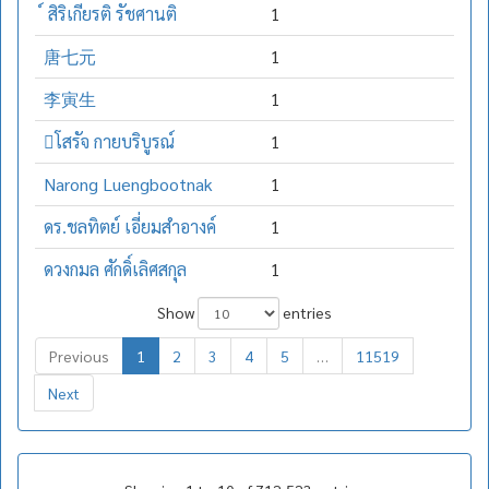
์ สิริเกียรติ รัชศานติ
1
唐七元
1
李寅生
1
โสรัจ กายบริบูรณ์
1
Narong Luengbootnak
1
ดร.ชลทิตย์ เอี่ยมสำอางค์
1
ดวงกมล ศักดิ์เลิศสกุล
1
Show
entries
Previous
1
2
3
4
5
…
11519
Next