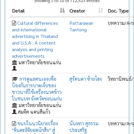
Showing 1 to 10 of 712,523 entries
Detail
Creator
Doc. Type
Cultural differences
Pattarawan
บทความ/Arti
and international
Tantong
advertising in Thailand
and U.S.A : A content
analysis and printing
advertisements
มหาวิทยาลัยขอนแก่น
การดูแลตนเองเพื่อ
สุรัตนดา ซ้ายโฮง
วิทยานิพนธ์/
ป้องกันการบาดเจ็บของ
ชาวนาที่ใช้เครื่องนวดข้าว
ในชนบท จังหวัดขอนแก่น
มหาวิทยาลัยขอนแก่น
สมจิต แดนสีแก้ว
ขนบในนวนิยายเรื่อง
นันทกา สุธรรม
บทความ/Arti
"คินดะอิจิยอดนักสืบ" สู่
ประเสริฐ