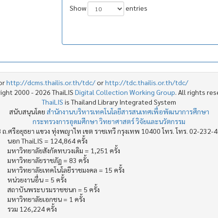
Show
entries
or
http://dcms.thailis.or.th/tdc/
or
http://tdc.thailis.or.th/tdc/
ight 2000 - 2026 ThaiLIS
Digital Collection Working Group
. All rights re
ThaiLIS
is Thailand Library Integrated System
สนับสนุนโดย
สำนักงานบริหารเทคโนโลยีสารสนเทศเพื่อพัฒนาการศึกษา
กระทรวงการอุดมศึกษา วิทยาศาสตร์ วิจัยและนวัตกรรม
 ถ.ศรีอยุธยา แขวง ทุ่งพญาไท เขต ราชเทวี กรุงเทพ 10400 โทร. โทร. 02-232-
นอก ThaiLIS = 124,864 ครั้ง
มหาวิทยาลัยสังกัดทบวงเดิม = 1,251 ครั้ง
มหาวิทยาลัยราชภัฏ = 83 ครั้ง
มหาวิทยาลัยเทคโนโลยีราชมงคล = 15 ครั้ง
หน่วยงานอื่น = 5 ครั้ง
สถาบันพระบรมราชชนก = 5 ครั้ง
มหาวิทยาลัยเอกชน = 1 ครั้ง
รวม 126,224 ครั้ง