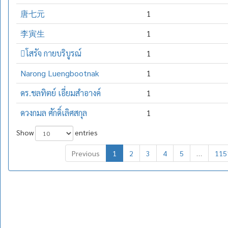
唐七元
1
李寅生
1
โสรัจ กายบริบูรณ์
1
Narong Luengbootnak
1
ดร.ชลทิตย์ เอี่ยมสำอางค์
1
ดวงกมล ศักดิ์เลิศสกุล
1
Show
entries
Previous
1
2
3
4
5
…
115