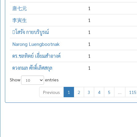
唐七元
1
李寅生
1
โสรัจ กายบริบูรณ์
1
Narong Luengbootnak
1
ดร.ชลทิตย์ เอี่ยมสำอางค์
1
ดวงกมล ศักดิ์เลิศสกุล
1
Show
entries
Previous
1
2
3
4
5
…
115