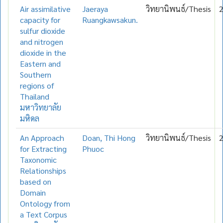
Air assimilative
Jaeraya
วิทยานิพนธ์/Thesis
capacity for
Ruangkawsakun.
sulfur dioxide
and nitrogen
dioxide in the
Eastern and
Southern
regions of
Thailand
มหาวิทยาลัย
มหิดล
An Approach
Doan, Thi Hong
วิทยานิพนธ์/Thesis
for Extracting
Phuoc
Taxonomic
Relationships
based on
Domain
Ontology from
a Text Corpus