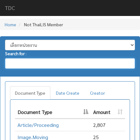
TDC
Home
Not ThaiLIS Member
Search for
:
Document Type
Date Create
Creator
Document Type
Amount
Article/Proceeding
2,807
Image.Moving
25