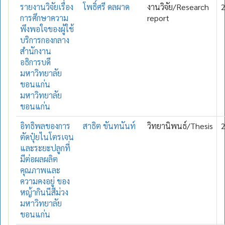
รายงานวิจัยเรื่อง
โพธิ์ศรี ดลผาด
งานวิจัย/Research
การศึกษาความ
report
พึงพอใจของผู้ใช้
บริการกองกลาง
สำนักงาน
อธิการบดี
มหาวิทยาลัย
ขอนแก่น
มหาวิทยาลัย
ขอนแก่น
อิทธิพลของการ
สาธิต ขันทนันท์
วิทยานิพนธ์/Thesis
ตัดปุ๋ยไนโตรเจน
และระยะปลูกที่
มีต่อผลผลิต
คุณภาพและ
ความคงอยู่ ของ
หญ้ากินนีสีม่วง
มหาวิทยาลัย
ขอนแก่น