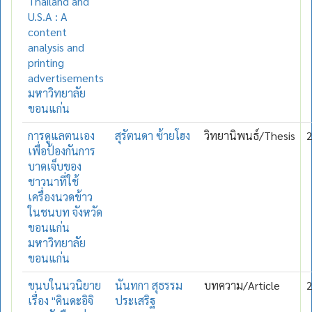
Thailand and
U.S.A : A
content
analysis and
printing
advertisements
มหาวิทยาลัย
ขอนแก่น
การดูแลตนเอง
สุรัตนดา ซ้ายโฮง
วิทยานิพนธ์/Thesis
เพื่อป้องกันการ
บาดเจ็บของ
ชาวนาที่ใช้
เครื่องนวดข้าว
ในชนบท จังหวัด
ขอนแก่น
มหาวิทยาลัย
ขอนแก่น
ขนบในนวนิยาย
นันทกา สุธรรม
บทความ/Article
เรื่อง "คินดะอิจิ
ประเสริฐ