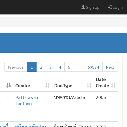
Sign Up
Login
Previous
1
2
3
4
5
…
69524
Next
Date
Creator
Doc.Type
Create
Pattarawan
บทความ/Article
2005
nt
Tantong
นาที่
สุรัตนดา ซ้ายโฮง
วิทยานิพนธ์/Thesis
2552