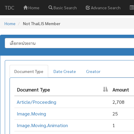
TDC
Home
Basic Search
Advance Search
Home
Not ThaiLIS Member
Document Type
Date Create
Creator
Document Type
Amount
Article/Proceeding
2,708
Image.Moving
25
Image.Moving.Animation
1