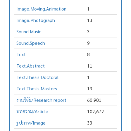
Image.Moving.Animation
1
Image.Photograph
13
Sound.Music
3
Sound.Speech
9
Text
8
Text.Abstract
11
Text.Thesis.Doctoral
1
Text.Thesis.Masters
13
งานวิจัย/Research report
60,981
บทความ/Article
102,672
รูปภาพ/Image
33