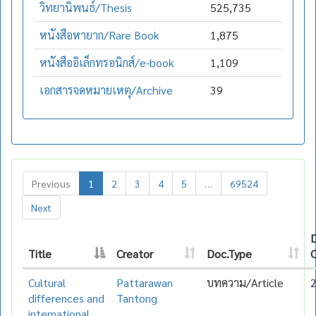
วิทยานิพนธ์/Thesis
525,735
หนังสือหายาก/Rare Book
1,875
หนังสืออิเล็กทรอนิกส์/e-book
1,109
เอกสารจดหมายเหตุ/Archive
39
Previous
1
2
3
4
5
…
69524
Next
Title
Creator
Doc.Type
C
Cultural
Pattarawan
บทความ/Article
differences and
Tantong
international