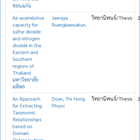
ขอนแก่น
Air assimilative
Jaeraya
วิทยานิพนธ์/Thesis
capacity for
Ruangkawsakun.
sulfur dioxide
and nitrogen
dioxide in the
Eastern and
Southern
regions of
Thailand
มหาวิทยาลัย
มหิดล
An Approach
Doan, Thi Hong
วิทยานิพนธ์/Thesis
for Extracting
Phuoc
Taxonomic
Relationships
based on
Domain
Ontology from