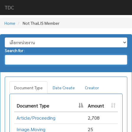
TDC
Home
Not ThaiLIS Member
Search for
:
Document Type
Date Create
Creator
Document Type
Amount
Article/Proceeding
2,708
Image.Moving
25