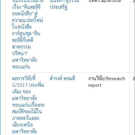
ขนบในนวนิยาย
นันทกา สุธรรม
บทความ/Article
เรื่อง "คินดะอิจิ
ประเสริฐ
ยอดนักสืบ" สู่
ความแปลกใหม่
ในหนังสือ
การ์ตูนชุด "คิน
ดะอิจิกับคดี
ฆาตกรรม
ปริศนา"
มหาวิทยาลัย
ขอนแก่น
ผลการวิจัยที่
ดำรงค์ หอมดี
งานวิจัย/Research
2/2517 (งบเพิ่ม
report
เติม) ของ
มหาวิทยาลัย
ขอนแก่นเรื่องกล
สมบัติของไม้ใน
ภาคตะวันออก
เฉียงเหนือ
มหาวิทยาลัย