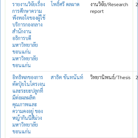
รายงานวิจัยเรื่อง
โพธิ์ศรี ดลผาด
งานวิจัย/Research
การศึกษาความ
report
พึงพอใจของผู้ใช้
บริการกองกลาง
สำนักงาน
อธิการบดี
มหาวิทยาลัย
ขอนแก่น
มหาวิทยาลัย
ขอนแก่น
อิทธิพลของการ
สาธิต ขันทนันท์
วิทยานิพนธ์/Thesis
ตัดปุ๋ยไนโตรเจน
และระยะปลูกที่
มีต่อผลผลิต
คุณภาพและ
ความคงอยู่ ของ
หญ้ากินนีสีม่วง
มหาวิทยาลัย
ขอนแก่น