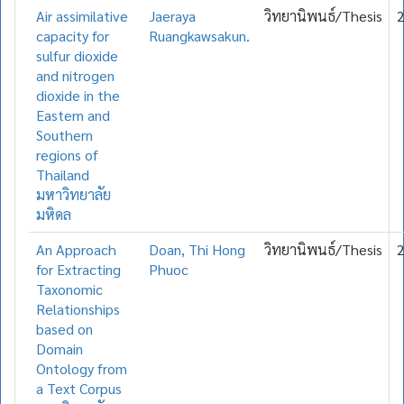
Air assimilative
Jaeraya
วิทยานิพนธ์/Thesis
capacity for
Ruangkawsakun.
sulfur dioxide
and nitrogen
dioxide in the
Eastern and
Southern
regions of
Thailand
มหาวิทยาลัย
มหิดล
An Approach
Doan, Thi Hong
วิทยานิพนธ์/Thesis
for Extracting
Phuoc
Taxonomic
Relationships
based on
Domain
Ontology from
a Text Corpus