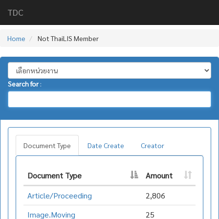
TDC
Home
Not ThaiLIS Member
Search for
:
Document Type
Date Create
Creator
Document Type
Amount
Article/Proceeding
2,806
Image.Moving
25