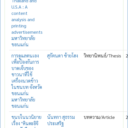
Thailand and
U.S.A : A
content
analysis and
printing
advertisements
มหาวิทยาลัย
ขอนแก่น
การดูแลตนเอง
สุรัตนดา ซ้ายโฮง
วิทยานิพนธ์/Thesis
เพื่อป้องกันการ
บาดเจ็บของ
ชาวนาที่ใช้
เครื่องนวดข้าว
ในชนบท จังหวัด
ขอนแก่น
มหาวิทยาลัย
ขอนแก่น
ขนบในนวนิยาย
นันทกา สุธรรม
บทความ/Article
เรื่อง "คินดะอิจิ
ประเสริฐ