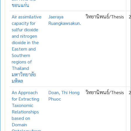
ขอนแก่น
Air assimilative
Jaeraya
วิทยานิพนธ์/Thesis
capacity for
Ruangkawsakun.
sulfur dioxide
and nitrogen
dioxide in the
Eastern and
Southern
regions of
Thailand
มหาวิทยาลัย
มหิดล
An Approach
Doan, Thi Hong
วิทยานิพนธ์/Thesis
for Extracting
Phuoc
Taxonomic
Relationships
based on
Domain
Ontology from