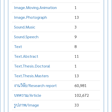
Image.Moving.Animation
1
Image.Photograph
13
Sound.Music
3
Sound.Speech
9
Text
8
Text.Abstract
11
Text.Thesis.Doctoral
1
Text.Thesis.Masters
13
งานวิจัย/Research report
60,981
บทความ/Article
102,672
รูปภาพ/Image
33