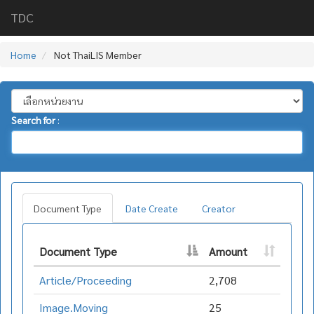
TDC
Home
Not ThaiLIS Member
Search for
:
Document Type
Date Create
Creator
Document Type
Amount
Article/Proceeding
2,708
Image.Moving
25