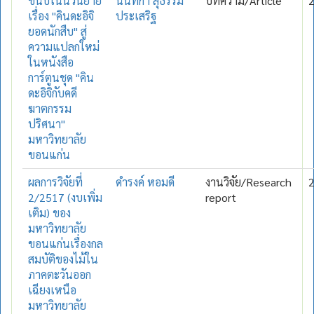
ขนบในนวนิยาย
นันทกา สุธรรม
บทความ/Article
เรื่อง "คินดะอิจิ
ประเสริฐ
ยอดนักสืบ" สู่
ความแปลกใหม่
ในหนังสือ
การ์ตูนชุด "คิน
ดะอิจิกับคดี
ฆาตกรรม
ปริศนา"
มหาวิทยาลัย
ขอนแก่น
ผลการวิจัยที่
ดำรงค์ หอมดี
งานวิจัย/Research
2/2517 (งบเพิ่ม
report
เติม) ของ
มหาวิทยาลัย
ขอนแก่นเรื่องกล
สมบัติของไม้ใน
ภาคตะวันออก
เฉียงเหนือ
มหาวิทยาลัย