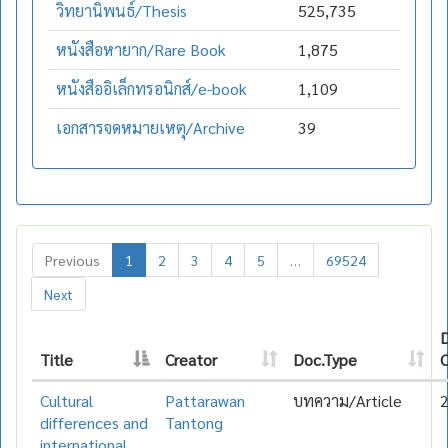
วิทยานิพนธ์/Thesis
525,735
หนังสือหายาก/Rare Book
1,875
หนังสืออิเล็กทรอนิกส์/e-book
1,109
เอกสารจดหมายเหตุ/Archive
39
Previous
1
2
3
4
5
…
69524
Next
Title
Creator
Doc.Type
C
Cultural
Pattarawan
บทความ/Article
differences and
Tantong
international